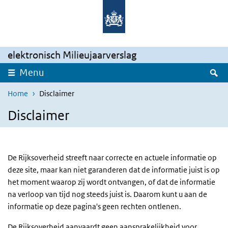
Overslaan en naar de inhoud gaan
Direct naar de hoofdnavigatie
elektronisch Milieujaarverslag
Z
Menu
Home
Disclaimer
Disclaimer
De Rijksoverheid streeft naar correcte en actuele informatie op
deze site, maar kan niet garanderen dat de informatie juist is op
het moment waarop zij wordt ontvangen, of dat de informatie
na verloop van tijd nog steeds juist is. Daarom kunt u aan de
informatie op deze pagina's geen rechten ontlenen.
De Rijksoverheid aanvaardt geen aansprakelijkheid voor