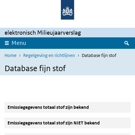
Overslaan en naar de inhoud gaan
Direct naar de hoofdnavigatie
elektronisch Milieujaarverslag
Z
Menu
Home
Regelgeving en richtlijnen
Database fijn stof
Database fijn stof
Emissiegegevens totaal stof zijn bekend
Emissiegegevens totaal stof zijn NIET bekend