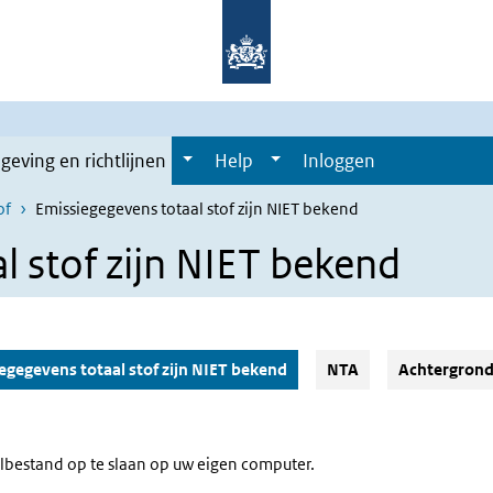
geving en richtlijnen
Help
Inloggen
of
Emissiegegevens totaal stof zijn NIET bekend
l stof zijn NIET bekend
(Actieve knop)
egegevens totaal stof zijn NIET bekend
NTA
Achtergron
elbestand op te slaan op uw eigen computer.