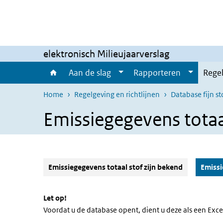
Overslaan en naar de inhoud gaan
Direct naar de hoofdnavigatie
elektronisch Milieujaarverslag
Aan de slag
Rapporteren
Regel
Home
Regelgeving en richtlijnen
Database fijn st
Emissiegegevens totaa
Emissiegegevens totaal stof zijn bekend
Emissi
Let op!
Voordat u de database opent, dient u deze als een Exc