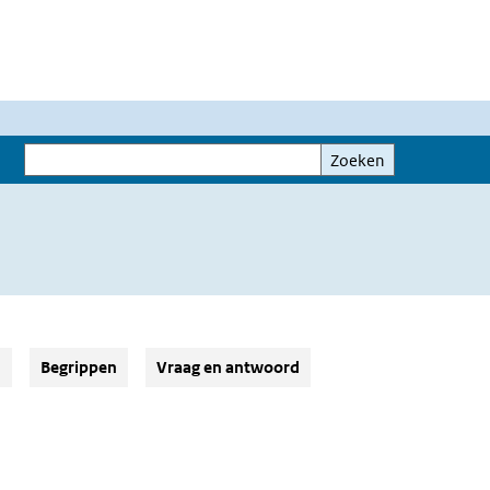
Zoeken
Zoeken
d
Begrippen
Vraag en antwoord