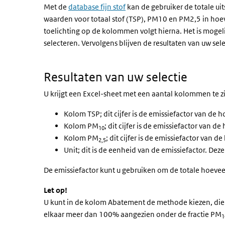
Met de
database
fijn stof
kan de gebruiker de totale uits
waarden voor totaal stof (TSP), PM10 en PM2,5 in hoev
toelichting op de kolommen volgt hierna. Het is mogel
selecteren. Vervolgens blijven de resultaten van uw sele
Resultaten van uw selectie
U krijgt een Excel-sheet met een aantal kolommen te z
Kolom TSP; dit cijfer is de emissiefactor van de h
Kolom PM
; dit cijfer is de emissiefactor van 
10
Kolom PM
; dit cijfer is de emissiefactor van
2,5
Unit; dit is de eenheid van de emissiefactor. D
De emissiefactor kunt u gebruiken om de totale hoeveelhe
Let op!
U kunt in de kolom Abatement de methode kiezen, die op
elkaar meer dan 100% aangezien onder de fractie PM
1