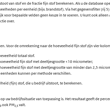
toot van stof en de fractie fijn stof berekenen. Als u de database ope
eelheden per eenheid (bijv. brandstof). Via het gegevensfilter (rij
ijk voor bepaalde velden geen keuze in te voeren. U kunt ook alleen
ctie over.
ien. Voor de omrekening naar de hoeveelheid fijn stof zijn vier kol
oeveelheid totaal stof.
de hoeveelheid fijn stof met deeltjesgrootte <10 micrometer;
 de hoeveelheid fijn stof met deeltjesgrootte van minder dan 2,5 micro
eze eenheden kunnen per methode verschillen.
id (fijn) stof, die u bedrijf uitstoot, te berekenen.
 uw bedrijfssituatie van toepassing is. Het resultaat geeft de perc
ook PM
valt.
0
2,5