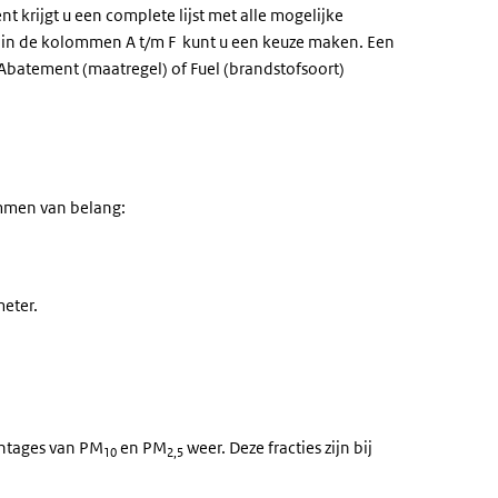
nt krijgt u een complete lijst met alle mogelijke
 5) in de kolommen A t/m F kunt u een keuze maken. Een
 Abatement (maatregel) of Fuel (brandstofsoort)
ommen van belang:
meter.
entages van PM
en PM
weer. Deze fracties zijn bij
10
2,5