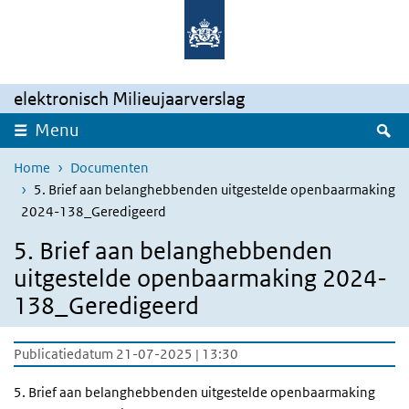
Overslaan en naar de inhoud gaan
Direct naar de hoofdnavigatie
elektronisch Milieujaarverslag
Z
Menu
Home
Documenten
5. Brief aan belanghebbenden uitgestelde openbaarmaking
2024-138_Geredigeerd
5. Brief aan belanghebbenden
uitgestelde openbaarmaking 2024-
138_Geredigeerd
Publicatiedatum 21-07-2025 | 13:30
5. Brief aan belanghebbenden uitgestelde openbaarmaking