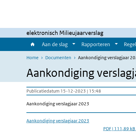
Overslaan en naar de inhoud gaan
Direct naar de hoofdnavigatie
elektronisch Milieujaarverslag
Aan de slag
Rapporteren
Regel
Home
Documenten
Aankondiging verslagjaar 2
Aankondiging verslag
Publicatiedatum 15-12-2023 | 15:48
Aankondiging verslagjaar 2023
Aankondiging verslagjaar 2023
PDF | 111,89 kB