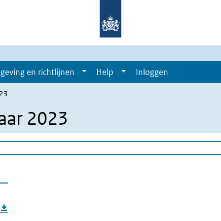
geving en richtlijnen
Help
Inloggen
023
jaar 2023