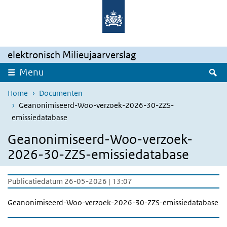
Overslaan en naar de inhoud gaan
Direct naar de hoofdnavigatie
elektronisch Milieujaarverslag
Z
Menu
Home
Documenten
Geanonimiseerd-Woo-verzoek-2026-30-ZZS-
emissiedatabase
Geanonimiseerd-Woo-verzoek-
2026-30-ZZS-emissiedatabase
Publicatiedatum 26-05-2026 | 13:07
Geanonimiseerd-Woo-verzoek-2026-30-ZZS-emissiedatabase