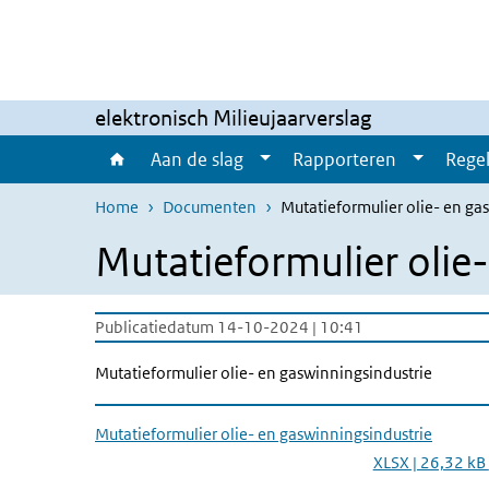
Overslaan en naar de inhoud gaan
Direct naar de hoofdnavigatie
elektronisch Milieujaarverslag
Aan de slag
Rapporteren
Regel
Home
Documenten
Mutatieformulier olie- en ga
Mutatieformulier olie
Publicatiedatum 14-10-2024 | 10:41
Mutatieformulier olie- en gaswinningsindustrie
Mutatieformulier olie- en gaswinningsindustrie
XLSX | 26,32 kB