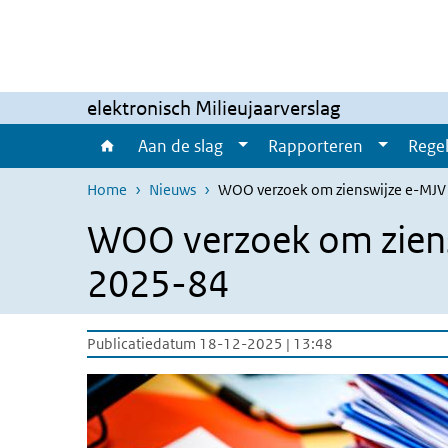
Overslaan en naar de inhoud gaan
Direct naar de hoofdnavigatie
elektronisch Milieujaarverslag
Aan de slag
Rapporteren
Regel
Home
Nieuws
WOO verzoek om zienswijze e-MJV
WOO verzoek om zien
2025-84
Publicatiedatum 18-12-2025 | 13:48