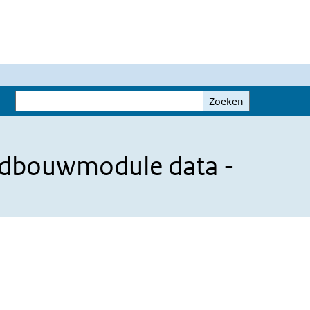
Zoeken
Zoeken
ndbouwmodule data -