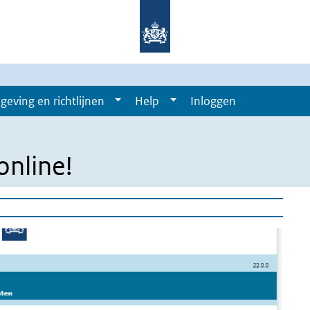
geving en richtlijnen
Help
Inloggen
online!