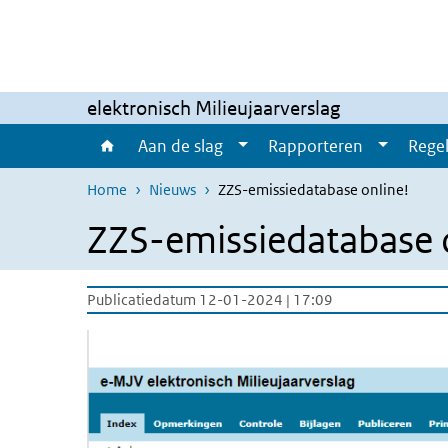
Overslaan en naar de inhoud gaan
Direct naar de hoofdnavigatie
elektronisch Milieujaarverslag
Aan de slag
Rapporteren
Regel
Home
Nieuws
ZZS-emissiedatabase online!
ZZS-emissiedatabase 
Publicatiedatum 12-01-2024 | 17:09