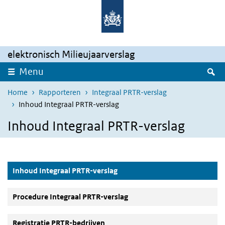
Overslaan en naar de inhoud gaan
Direct naar de hoofdnavigatie
elektronisch Milieujaarverslag
Z
Menu
Home
Rapporteren
Integraal PRTR-verslag
Inhoud Integraal PRTR-verslag
Inhoud Integraal PRTR-verslag
(Actieve knop)
Inhoud Integraal PRTR-verslag
Procedure Integraal PRTR-verslag
Registratie PRTR-bedrijven