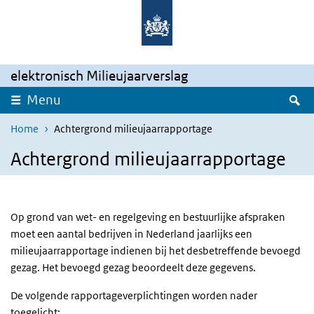
Overslaan en naar de inhoud gaan
Direct naar de hoofdnavigatie
elektronisch Milieujaarverslag
Z
Menu
Home
Achtergrond milieujaarrapportage
Achtergrond milieujaarrapportage
Op grond van wet- en regelgeving en bestuurlijke afspraken
moet een aantal bedrijven in Nederland jaarlijks een
milieujaarrapportage indienen bij het desbetreffende bevoegd
gezag. Het bevoegd gezag beoordeelt deze gegevens.
De volgende rapportageverplichtingen worden nader
toegelicht: