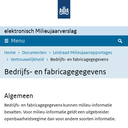
Overslaan en naar de inhoud gaan
Direct naar de hoofdnavigatie
elektronisch Milieujaarverslag
Z
Menu
Home
Documenten
Leidraad Milieujaarrapportages
Vertrouwelijkheid
Bedrijfs- en fabricagegegevens
Bedrijfs- en fabricagegegevens
Algemeen
Bedrijfs- en fabricagegegevens kunnen milieu-informatie
bevatten. Voor milieu-informatie geldt een uitgebreider
openbaarheidsregime dan voor andere soorten informatie.