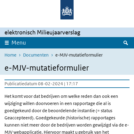
Overslaan en naar de inhoud gaan
Direct naar de hoofdnavigatie
elektronisch Milieujaarverslag
Z
Menu
Home
Documenten
e-MJV-mutatieformulier
e-MJV-mutatieformulier
Publicatiedatum 08-02-2024 | 17:17
Het komt voor dat bedrijven om welke reden dan ook een
wijziging willen doorvoeren in een rapportage die al is
goedgekeurd door de beoordelende instantie (= status
Geaccepteerd). Goedgekeurde (historische) rapportages
kunnen niet meer door de bedrijven worden gewijzigd via de e-
MJV webapplicatie. Hiervoor maakt u gebruik van het