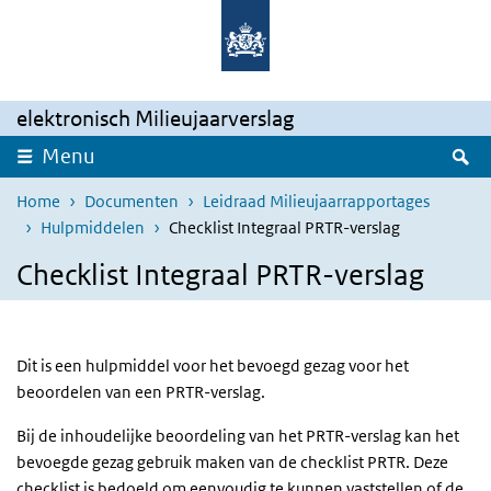
Overslaan en naar de inhoud gaan
Direct naar de hoofdnavigatie
elektronisch Milieujaarverslag
Z
Menu
Home
Documenten
Leidraad Milieujaarrapportages
Hulpmiddelen
Checklist Integraal PRTR-verslag
Checklist Integraal PRTR-verslag
Dit is een hulpmiddel voor het bevoegd gezag voor het
beoordelen van een PRTR-verslag.
Bij de inhoudelijke beoordeling van het PRTR-verslag kan het
bevoegde gezag gebruik maken van de checklist PRTR. Deze
checklist is bedoeld om eenvoudig te kunnen vaststellen of de