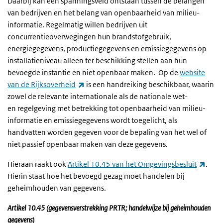
Daarbij kan een spanningsveld ontstaan tussen de belangen
van bedrijven en het belang van openbaarheid van milieu-
informatie. Regelmatig willen bedrijven uit
concurrentieoverwegingen hun brandstofgebruik,
energiegegevens, productiegegevens en emissiegegevens op
installatieniveau alleen ter beschikking stellen aan hun
bevoegde instantie en niet openbaar maken. Op de
website
(externe link)
van de Rijksoverheid
is een handreiking beschikbaar, waarin
zowel de relevante internationale als de nationale wet-
en regelgeving met betrekking tot openbaarheid van milieu-
informatie en emissiegegevens wordt toegelicht, als
handvatten worden gegeven voor de bepaling van het wel of
niet passief openbaar maken van deze gegevens.
(exte
Hieraan raakt ook
Artikel 10.45 van het Omgevingsbesluit
.
Hierin staat hoe het bevoegd gezag moet handelen bij
geheimhouden van gegevens.
Artikel 10.45 (gegevensverstrekking PRTR; handelwijze bij geheimhouden
gegevens)