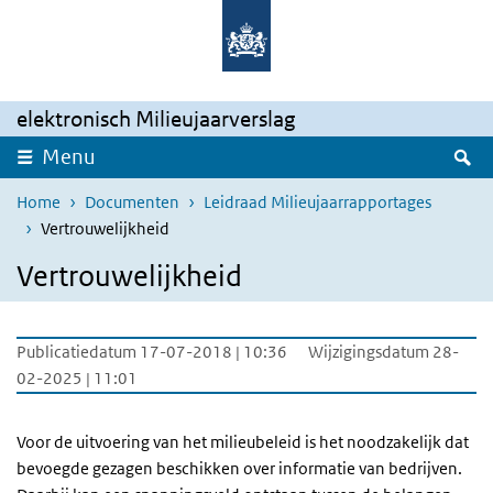
Overslaan en naar de inhoud gaan
Direct naar de hoofdnavigatie
elektronisch Milieujaarverslag
Z
Menu
Home
Documenten
Leidraad Milieujaarrapportages
Vertrouwelijkheid
Vertrouwelijkheid
Publicatiedatum 17-07-2018 | 10:36
Wijzigingsdatum 28-
02-2025 | 11:01
Voor de uitvoering van het milieubeleid is het noodzakelijk dat
bevoegde gezagen beschikken over informatie van bedrijven.